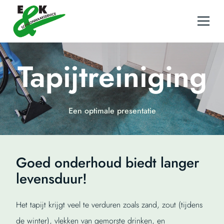
Ga naar de inhoud
Tapijtreiniging
Een optimale presentatie
Goed onderhoud biedt langer
levensduur!
Het tapijt krijgt veel te verduren zoals zand, zout (tijdens
de winter), vlekken van gemorste drinken, en