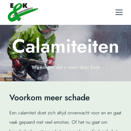
Ga naar de inhoud
Calamiteiten
Wij zorgen dat u weer door kunt
Voorkom meer schade
Een calamiteit doet zich altijd onverwacht voor en en gaat
vaak gepaard met veel emoties. Of het nu gaat om